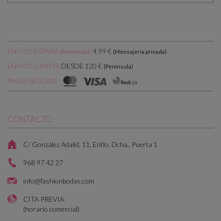
ENVÍOS ESPAÑA
:
4,99 €
(Península)
(Mensajería privada)
DESDE 120 €
ENVÍOS GRATIS:
(Península)
PAGO SEGURO:
CONTACTO
C/ González Adalid, 11, Entlo. Dcha., Puerta 1
968 97 42 27
info@fashionbodas.com
CITA PREVIA
(horario comercial)