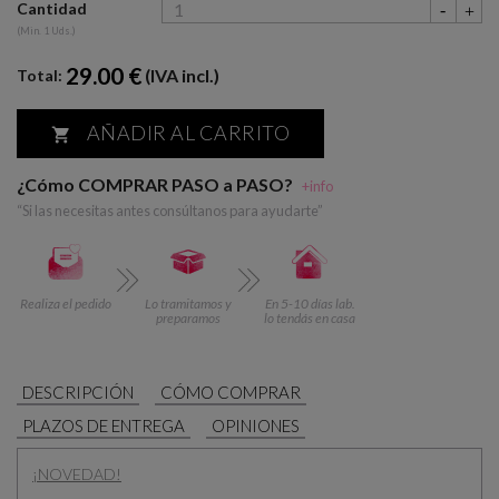
Cantidad
(Min. 1 Uds.)
29.00 €
(IVA incl.)
Total:
AÑADIR AL CARRITO

¿Cómo COMPRAR PASO a PASO?
+info
“Si las necesitas antes consúltanos para ayudarte”
Realiza el pedido
Lo tramitamos y
En 5-10 días lab.
preparamos
lo tendás en casa
DESCRIPCIÓN
CÓMO COMPRAR
PLAZOS DE ENTREGA
OPINIONES
¡NOVEDAD!