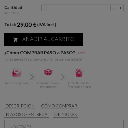
Cantidad
(Min. 1 Uds.)
29.00 €
(IVA incl.)
Total:
AÑADIR AL CARRITO

¿Cómo COMPRAR PASO a PASO?
+info
“Si las necesitas antes consúltanos para ayudarte”
Realiza el pedido
Lo tramitamos y
En 5-10 días lab.
preparamos
lo tendás en casa
DESCRIPCIÓN
CÓMO COMPRAR
PLAZOS DE ENTREGA
OPINIONES
¡NOVEDAD!