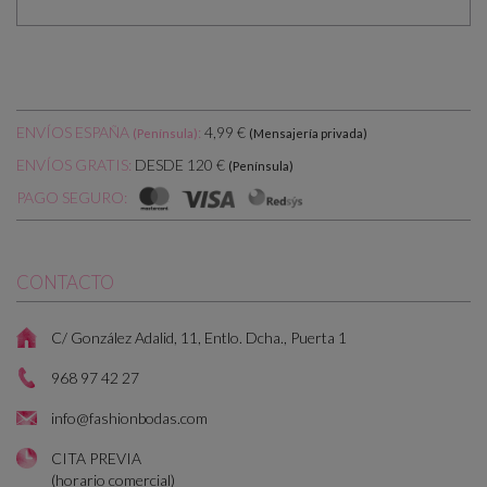
ENVÍOS ESPAÑA
:
4,99 €
(Península)
(Mensajería privada)
DESDE 120 €
ENVÍOS GRATIS:
(Península)
PAGO SEGURO:
CONTACTO
C/ González Adalid, 11, Entlo. Dcha., Puerta 1
968 97 42 27
info@fashionbodas.com
CITA PREVIA
(horario comercial)