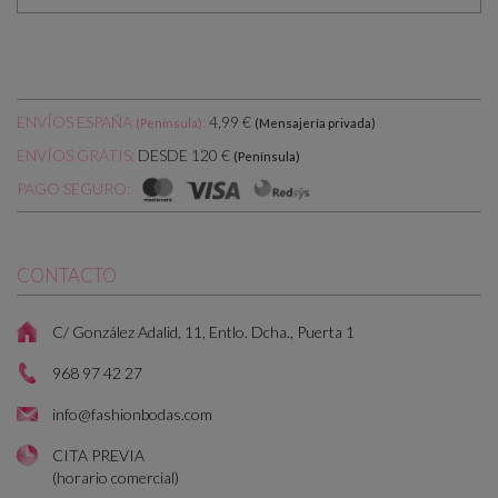
ENVÍOS ESPAÑA
:
4,99 €
(Península)
(Mensajería privada)
DESDE 120 €
ENVÍOS GRATIS:
(Península)
PAGO SEGURO:
CONTACTO
C/ González Adalid, 11, Entlo. Dcha., Puerta 1
968 97 42 27
info@fashionbodas.com
CITA PREVIA
(horario comercial)