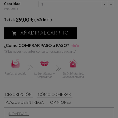
Cantidad
(Min. 1 Uds.)
29.00 €
(IVA incl.)
Total:
AÑADIR AL CARRITO

¿Cómo COMPRAR PASO a PASO?
+info
“Si las necesitas antes consúltanos para ayudarte”
Realiza el pedido
Lo tramitamos y
En 5-10 días lab.
preparamos
lo tendás en casa
DESCRIPCIÓN
CÓMO COMPRAR
PLAZOS DE ENTREGA
OPINIONES
¡NOVEDAD!