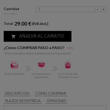
Cantidad
(Min. 1 Uds.)
29.00 €
(IVA incl.)
Total:
AÑADIR AL CARRITO

¿Cómo COMPRAR PASO a PASO?
+info
“Si las necesitas antes consúltanos para ayudarte”
Realiza el pedido
Lo tramitamos y
En 5-10 días lab.
preparamos
lo tendás en casa
DESCRIPCIÓN
CÓMO COMPRAR
PLAZOS DE ENTREGA
OPINIONES