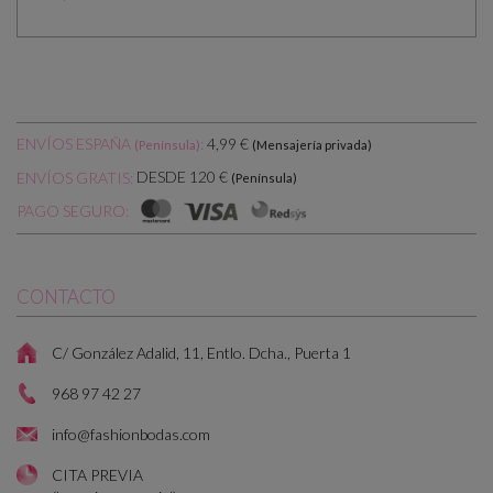
ENVÍOS ESPAÑA
:
4,99 €
(Península)
(Mensajería privada)
DESDE 120 €
ENVÍOS GRATIS:
(Península)
PAGO SEGURO:
CONTACTO
C/ González Adalid, 11, Entlo. Dcha., Puerta 1
968 97 42 27
info@fashionbodas.com
CITA PREVIA