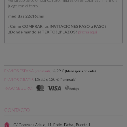
verjurado de color blanco roto. Impresion en color azul marino a
juego con el forro.
medidas 22x16cms
¿Cómo COMPRAR las INVITACIONES PASO a PASO?
¿Donde mando el TEXTO?
¿PLAZOS?
pincha aqui
ENVÍOS ESPAÑA
:
4,99 €
(Península)
(Mensajería privada)
DESDE 120 €
ENVÍOS GRATIS:
(Península)
PAGO SEGURO:
CONTACTO
C/ González Adalid, 11, Entlo. Dcha., Puerta 1