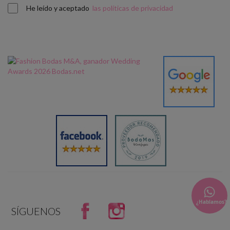
He leído y aceptado
las políticas de privacidad
Facebook
Instagram
SÍGUENOS
og