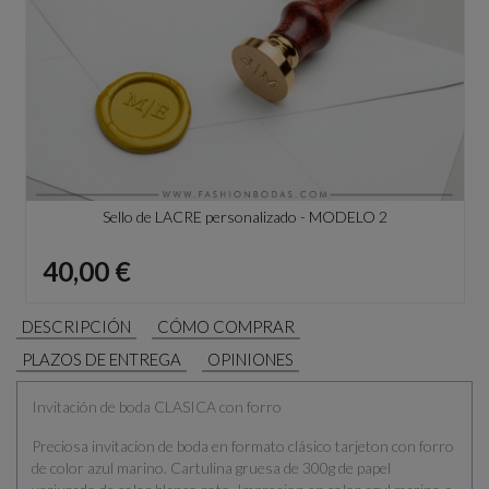
Sello de LACRE personalizado - MODELO 2
Precio
40,00 €
DESCRIPCIÓN
CÓMO COMPRAR
PLAZOS DE ENTREGA
OPINIONES
Invitación de boda CLASICA con forro
Preciosa invitacion de boda en formato clásico tarjeton con forro
de color azul marino. Cartulina gruesa de 300g de papel