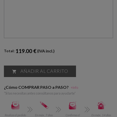
119.00 €
(IVA incl.)
Total:
AÑADIR AL CARRITO

¿Cómo COMPRAR PASO a PASO?
+info
“Si las necesitas antes consúltanos para ayudarte”
Realiza el pedido
En máx. 7 días
Confirma el
En máx. 14 días