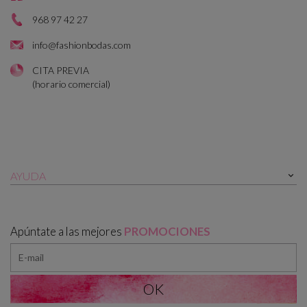
968 97 42 27
info@fashionbodas.com
CITA PREVIA
(horario comercial)
AYUDA

Apúntate a las mejores
PROMOCIONES