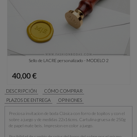
Sello de LACRE personalizado - MODELO 2
Precio
40,00 €
DESCRIPCIÓN
CÓMO COMPRAR
PLAZOS DE ENTREGA
OPINIONES
Preciosa invitacion de boda Clásica con forro de topitos y con el
sobre a juego y de medidas 22x16cms. Cartulina gruesa de 250g
de papel mate beis. Impresion en color a juego.
Posibilidad de cambio de color del forro del sobre por el mismo