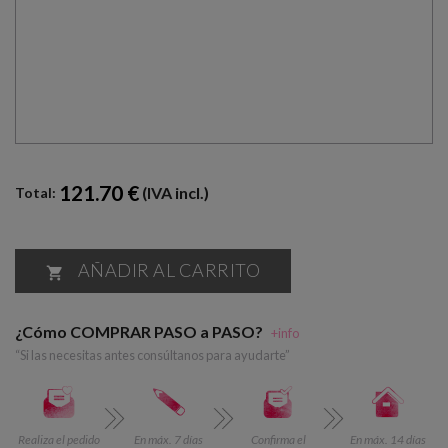
121.70 €
(IVA incl.)
Total:
AÑADIR AL CARRITO

¿Cómo COMPRAR PASO a PASO?
+info
“Si las necesitas antes consúltanos para ayudarte”
Realiza el pedido
En máx. 7 días
Confirma el
En máx. 14 días