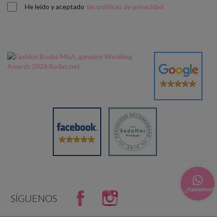
He leído y aceptado
las políticas de privacidad
¿Hablamos?
Facebook
Instagram
SÍGUENOS
og