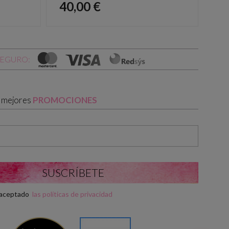
Precio
Pr
40,00 €
40
SEGURO:
s mejores
PROMOCIONES
y aceptado
las políticas de privacidad