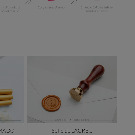
 7 días lab. te
Confirma el diseño
En máx. 14 días lab. lo
mos el diseño
tendás en casa
DORADO
Sello de LACRE...