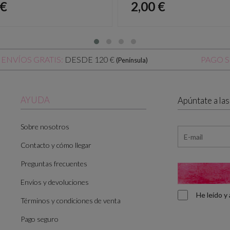
io
Precio
 €
2,00 €
DESDE 120 €
ENVÍOS GRATIS:
PAGO 
(Península)
AYUDA
Apúntate a la
Sobre nosotros
Contacto y cómo llegar
Preguntas frecuentes
Envíos y devoluciones
He leído 
Términos y condiciones de venta
Pago seguro