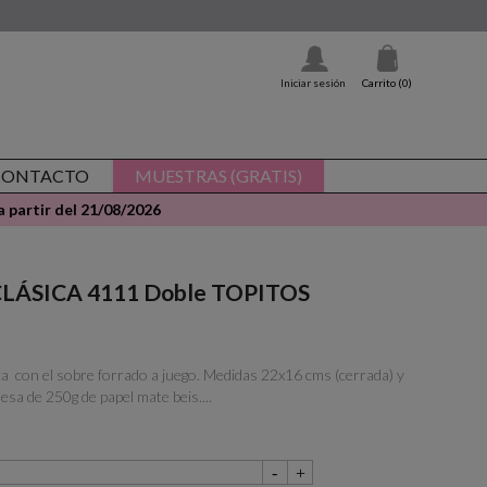
Iniciar sesión
Carrito
(0)
CONTACTO
MUESTRAS (GRATIS)
 partir del 21/08/2026
- CLÁSICA 4111 Doble TOPITOS
ca con el sobre forrado a juego. Medidas 22x16 cms (cerrada) y
esa de 250g de papel mate beis....