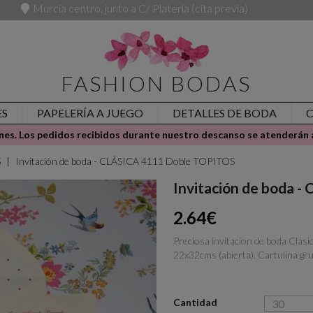
Murcia centro, junto a C/ Platería (cita previa)
FASHION BODAS
ES
PAPELERÍA A JUEGO
DETALLES DE BODA
es. Los pedidos recibidos durante nuestro descanso se atenderán a
S
Invitación de boda - CLÁSICA 4111 Doble TOPITOS
Invitación de boda 
2.64€
Preciosa invitacion de boda Clási
22x32cms (abierta). Cartulina gru
Cantidad