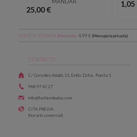
MANDAR
Prec
1,05
Precio
25,00 €
ENVÍOS ESPAÑA
:
4,99 €
(Península)
(Mensajería privada)
CONTACTO
C/ González Adalid, 11, Entlo. Dcha., Puerta 1
968 97 42 27
info@fashionbodas.com
CITA PREVIA
(horario comercial)