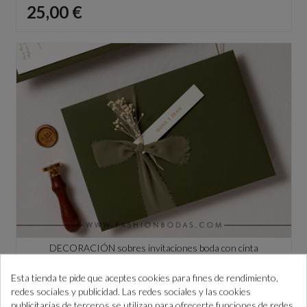
Precio
25,00 €
DECORACIÓN sobres invitaciones boda con cinta
deshilachada
Precio
1,05 €
Esta tienda te pide que aceptes cookies para fines de rendimiento,
redes sociales y publicidad. Las redes sociales y las cookies
publicitarias de terceros se utilizan para ofrecerte funciones de redes