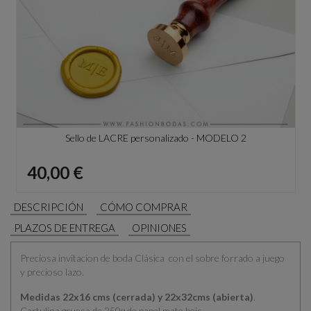
Sello de LACRE personalizado - MODELO 2
Precio
40,00 €
DESCRIPCIÓN
CÓMO COMPRAR
PLAZOS DE ENTREGA
OPINIONES
Preciosa invitacion de boda Clásica con el sobre forrado a juego
y precioso lazo.
Medidas 22x16 cms (cerrada) y 22x32cms (abierta)
.
Cartulina gruesa de 250g de papel mate beis.