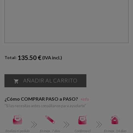
135.50 €
(IVA incl.)
Total:
AÑADIR AL CARRITO

¿Cómo COMPRAR PASO a PASO?
+info
“Si las necesitas antes consúltanos para ayudarte”
Realiza el pedido
En máx. 7 días
Confirma el
En máx. 14 días